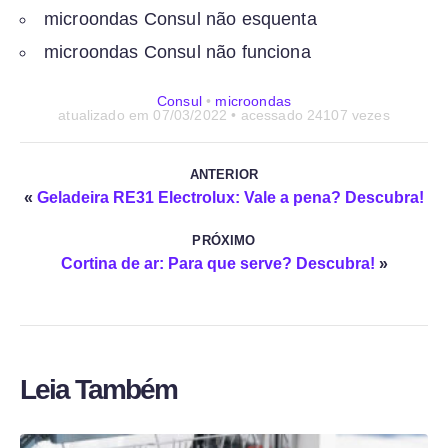
microondas Consul não esquenta
microondas Consul não funciona
Consul
•
microondas
atualizado em
07/03/2022
• acessado 24107 vezes
ANTERIOR
«
Geladeira RE31 Electrolux: Vale a pena? Descubra!
PRÓXIMO
Cortina de ar: Para que serve? Descubra!
»
Leia Também