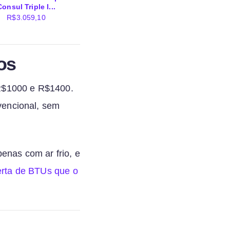
Consul Triple I...
R$
3.059,10
os
 R$1000 e R$1400.
vencional, sem
nas com ar frio, e
rta de BTUs que o