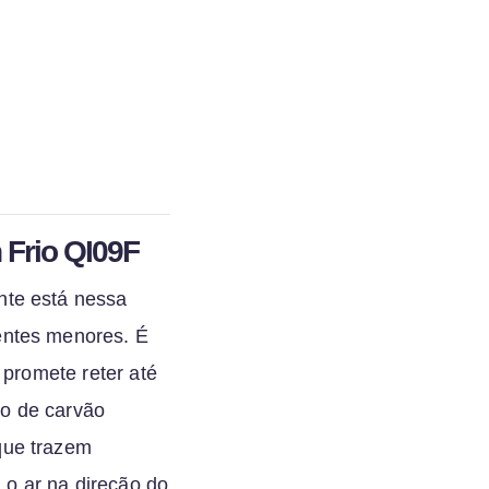
h Frio QI09F
nte está nessa
entes menores. É
 promete reter até
tro de carvão
que trazem
 o ar na direção do