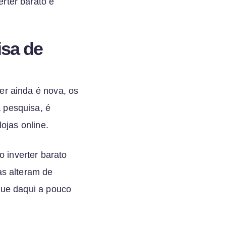
rter barato e
isa de
er ainda é nova, os
 pesquisa, é
ojas online.
 inverter barato
as alteram de
que daqui a pouco