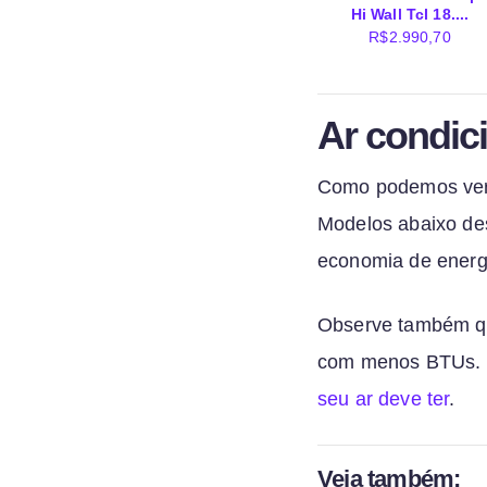
Hi Wall Tcl 18....
R$
2.990,70
Ar condic
Como podemos ver 
Modelos abaixo de
economia de energ
Observe também qu
com menos BTUs. J
seu ar deve ter
.
Veja também: