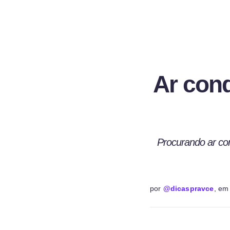
Ar cond
Procurando ar con
por
@dicaspravce
, e