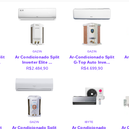
GAZIN
GAZIN
lit
Ar Condicionado Split
Ar-Condicionado Split
Ar
.
Inverter Elite ...
G-Top Auto Inve...
R$
2.484,90
R$
4.699,90
GAZIN
IBYTE
t
Ar Condicionado Split
Ar Condicionado
Ar 