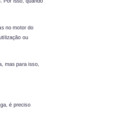
s. Por isso, quando
as no motor do
tilização ou
, mas para isso,
ga, é preciso