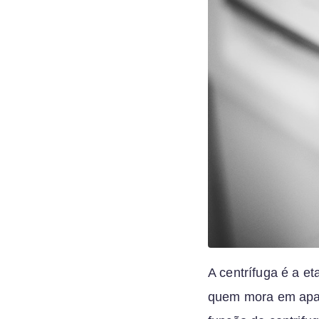
A centrífuga é a e
quem mora em apar