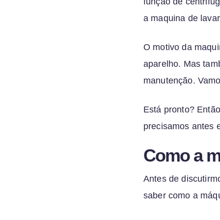
função de centrifu
a maquina de lavar
O motivo da maquin
aparelho. Mas tamb
manutenção. Vamos 
Está pronto? Então
precisamos antes e
Como a má
Antes de discutirm
saber como a máqui