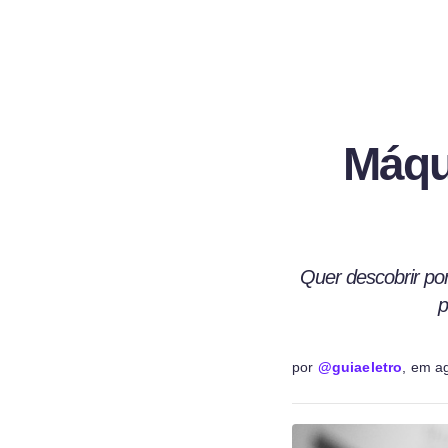
Máqui
Quer descobrir po
p
por
@guiaeletro
, em
a