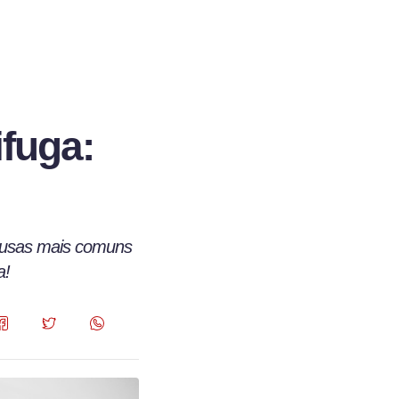
ifuga:
causas mais comuns
a!