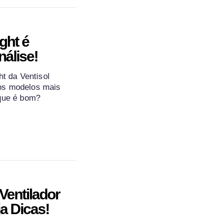
ght é
álise!
ht da Ventisol
os modelos mais
 que é bom?
Ventilador
ja Dicas!