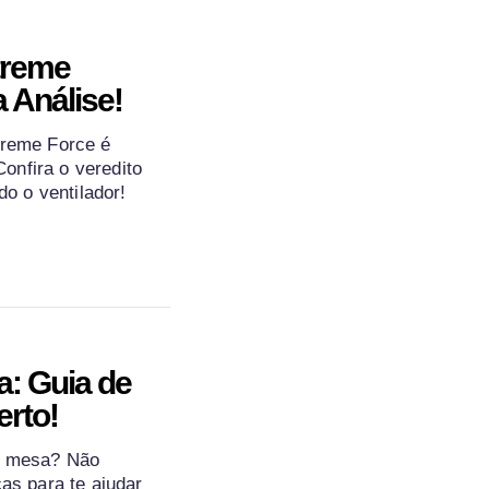
treme
 Análise!
treme Force é
onfira o veredito
 o ventilador!
a: Guia de
rto!
e mesa? Não
cas para te ajudar